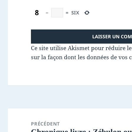
−
=
SIX
Ce site utilise Akismet pour réduire l
sur la façon dont les données de vos 
Navigation
de
PRÉCÉDENT
Chronique livre : Zébulon ou
l’article
Article