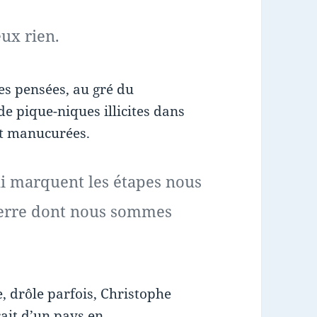
ux rien.
 ses pensées, au gré du
de pique-niques illicites dans
et manucurées.
ui marquent les étapes nous
 terre dont nous sommes
, drôle parfois, Christophe
rait d’un pays en