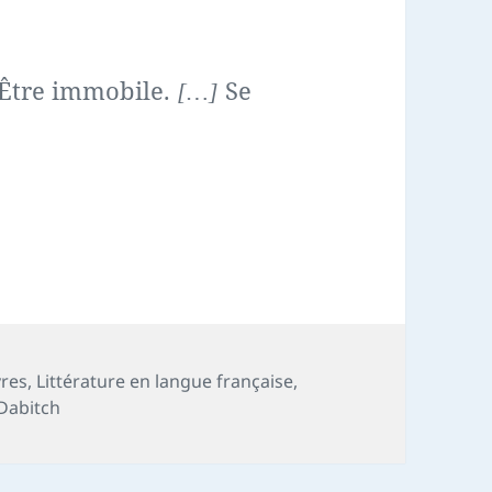
Être immobile.
Se
[…]
vres
,
Littérature en langue française
,
Dabitch