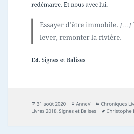
redémarre. Et nous avec lui.
Essayer d’être immobile.
[…]
lever, remonter la rivière.
. Signes et Balises
Ed
Publié
Auteur
Catégories
31 août 2020
AnneV
Chroniques Li
le
Mots-
Livres 2018
,
Signes et Balises
Christophe 
clés