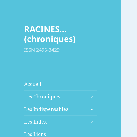
RACINES…
(chroniques)
ISSN 2496-3429
Accueil
ouvrir
Les Chroniques
le
ouvrir
sous-
Les Indispensables
le
menu
ouvrir
sous-
Les Index
le
menu
sous-
Les Liens