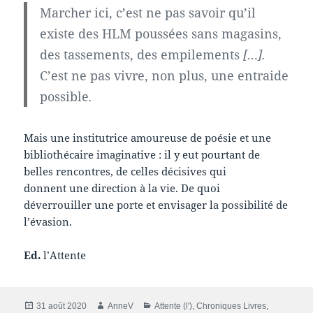
Marcher ici, c’est ne pas savoir qu’il
existe des HLM poussées sans magasins,
des tassements, des empilements
[…].
C’est ne pas vivre, non plus, une entraide
possible
.
Mais une institutrice amoureuse de poésie et une
bibliothécaire imaginative : il y eut pourtant de
belles rencontres, de celles décisives qui
donnent une direction à la vie. De quoi
déverrouiller une porte et envisager la possibilité de
l’évasion.
Ed.
l’Attente
Publié
Auteur
Catégories
31 août 2020
AnneV
Attente (l')
,
Chroniques Livres
,