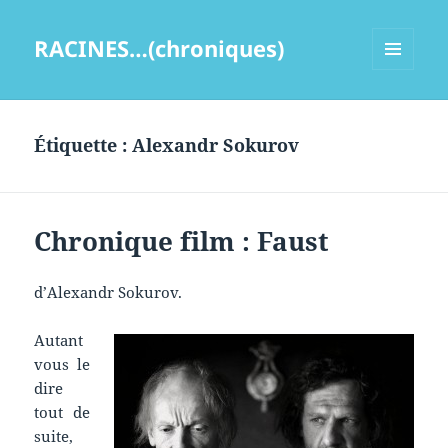
RACINES…(chroniques)
MENU
ET
WIDGETS
Étiquette :
Alexandr Sokurov
Chronique film : Faust
d’Alexandr Sokurov.
Autant
vous le
dire
tout de
suite,