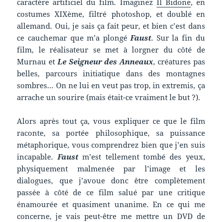
caractère artificiel du film. Imaginez
Il Bidone
, en
costumes XIXème, filtré photoshop, et doublé en
allemand. Oui, je sais ça fait peur, et bien c’est dans
ce cauchemar que m’a plongé
Faust
. Sur la fin du
film, le réalisateur se met à lorgner du côté de
Murnau et
Le Seigneur des Anneaux
, créatures pas
belles, parcours initiatique dans des montagnes
sombres… On ne lui en veut pas trop, in extremis, ça
arrache un sourire (mais était-ce vraiment le but ?).
Alors après tout ça, vous expliquer ce que le film
raconte, sa portée philosophique, sa puissance
métaphorique, vous comprendrez bien que j’en suis
incapable.
Faust
m’est tellement tombé des yeux,
physiquement malmenée par l’image et les
dialogues, que j’avoue donc être complètement
passée à côté de ce film salué par une critique
énamourée et quasiment unanime. En ce qui me
concerne, je vais peut-être me mettre un DVD de