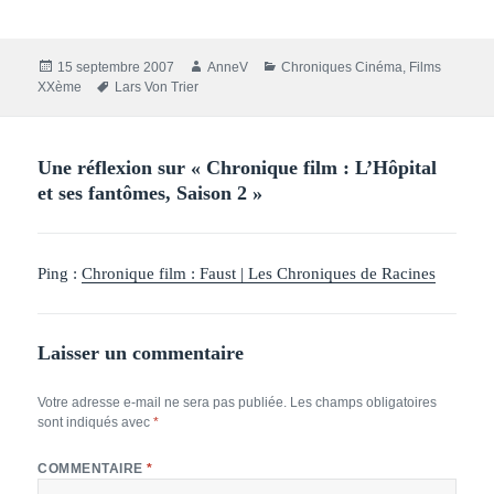
Publié
Auteur
Catégories
15 septembre 2007
AnneV
Chroniques Cinéma
,
Films
le
Mots-
XXème
Lars Von Trier
clés
Une réflexion sur « Chronique film : L’Hôpital
et ses fantômes, Saison 2 »
Ping :
Chronique film : Faust | Les Chroniques de Racines
Laisser un commentaire
Votre adresse e-mail ne sera pas publiée.
Les champs obligatoires
sont indiqués avec
*
COMMENTAIRE
*