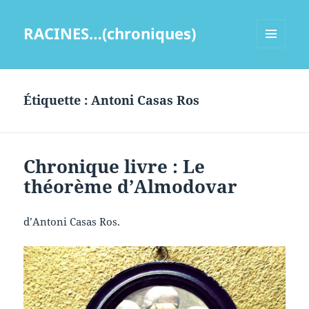
RACINES…(chroniques)
MENU
ET
WIDGETS
Étiquette :
Antoni Casas Ros
Chronique livre : Le
théorème d’Almodovar
d’Antoni Casas Ros.