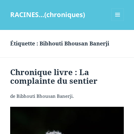
RACINES…(chroniques)
MENU
ET
WIDGETS
Étiquette :
Bibhouti Bhousan Banerji
Chronique livre : La
complainte du sentier
de Bibhouti Bhousan Banerji.