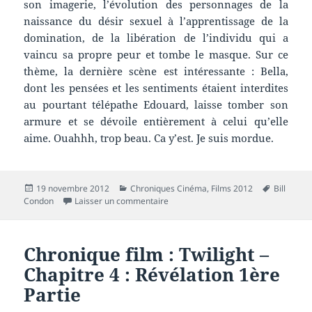
son imagerie, l’évolution des personnages de la
naissance du désir sexuel à l’apprentissage de la
domination, de la libération de l’individu qui a
vaincu sa propre peur et tombe le masque. Sur ce
thème, la dernière scène est intéressante : Bella,
dont les pensées et les sentiments étaient interdites
au pourtant télépathe Edouard, laisse tomber son
armure et se dévoile entièrement à celui qu’elle
aime. Ouahhh, trop beau. Ca y’est. Je suis mordue.
Publié
Catégories
Mots-
19 novembre 2012
Chroniques Cinéma
,
Films 2012
Bill
le
sur Chronique film : Twilight – Chapit
clés
Condon
Laisser un commentaire
Chronique film : Twilight –
Chapitre 4 : Révélation 1ère
Partie