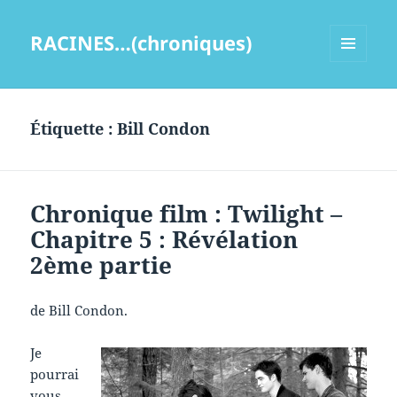
RACINES…(chroniques)
MENU
ET
WIDGETS
Étiquette :
Bill Condon
Chronique film : Twilight –
Chapitre 5 : Révélation
2ème partie
de Bill Condon.
Je
pourrai
vous