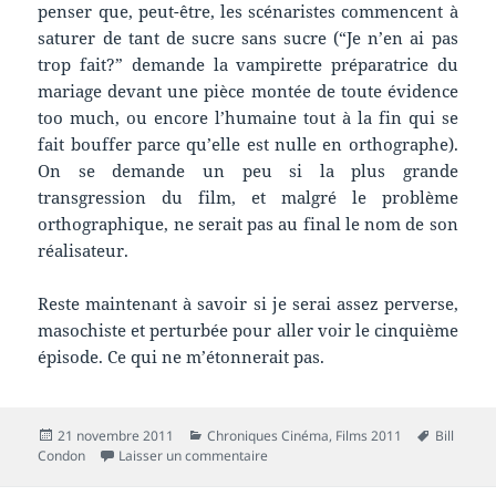
penser que, peut-être, les scénaristes commencent à
saturer de tant de sucre sans sucre (“Je n’en ai pas
trop fait?” demande la vampirette préparatrice du
mariage devant une pièce montée de toute évidence
too much, ou encore l’humaine tout à la fin qui se
fait bouffer parce qu’elle est nulle en orthographe).
On se demande un peu si la plus grande
transgression du film, et malgré le problème
orthographique, ne serait pas au final le nom de son
réalisateur.
Reste maintenant à savoir si je serai assez perverse,
masochiste et perturbée pour aller voir le cinquième
épisode. Ce qui ne m’étonnerait pas.
Publié
Catégories
Mots-
21 novembre 2011
Chroniques Cinéma
,
Films 2011
Bill
le
sur Chronique film : Twilight – Chapit
clés
Condon
Laisser un commentaire