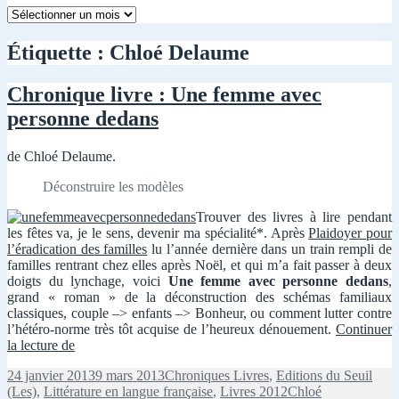
Mois
par
mois
Étiquette :
Chloé Delaume
Chronique livre : Une femme avec
personne dedans
de Chloé Delaume.
Déconstruire les modèles
Trouver des livres à lire pendant
les fêtes va, je le sens, devenir ma spécialité*. Après
Plaidoyer pour
l’éradication des familles
lu l’année dernière dans un train rempli de
familles rentrant chez elles après Noël, et qui m’a fait passer à deux
doigts du lynchage, voici
Une femme avec personne dedans
,
grand « roman » de la déconstruction des schémas familiaux
classiques, couple –> enfants –> Bonheur, ou comment lutter contre
l’hétéro-norme très tôt acquise de l’heureux dénouement.
Continuer
Chronique
la lecture de
livre
Publié
Catégories
24 janvier 2013
9 mars 2013
Chroniques Livres
,
Editions du Seuil
:
le
Mots-
(Les)
,
Littérature en langue française
,
Livres 2012
Chloé
Une