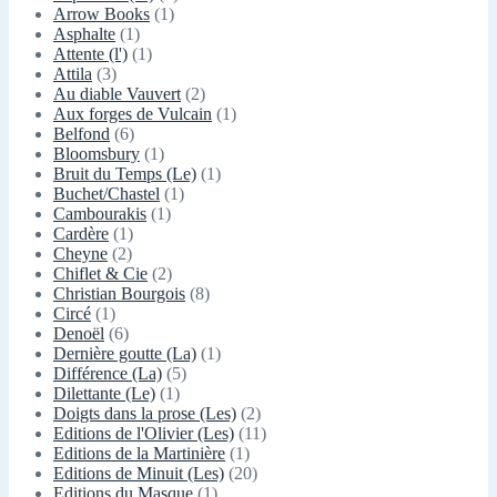
Arrow Books
(1)
Asphalte
(1)
Attente (l')
(1)
Attila
(3)
Au diable Vauvert
(2)
Aux forges de Vulcain
(1)
Belfond
(6)
Bloomsbury
(1)
Bruit du Temps (Le)
(1)
Buchet/Chastel
(1)
Cambourakis
(1)
Cardère
(1)
Cheyne
(2)
Chiflet & Cie
(2)
Christian Bourgois
(8)
Circé
(1)
Denoël
(6)
Dernière goutte (La)
(1)
Différence (La)
(5)
Dilettante (Le)
(1)
Doigts dans la prose (Les)
(2)
Editions de l'Olivier (Les)
(11)
Editions de la Martinière
(1)
Editions de Minuit (Les)
(20)
Editions du Masque
(1)