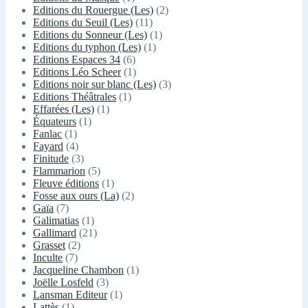
Editions du Rouergue (Les)
(2)
Editions du Seuil (Les)
(11)
Editions du Sonneur (Les)
(1)
Editions du typhon (Les)
(1)
Editions Espaces 34
(6)
Editions Léo Scheer
(1)
Editions noir sur blanc (Les)
(3)
Editions Théâtrales
(1)
Effarées (Les)
(1)
Équateurs
(1)
Fanlac
(1)
Fayard
(4)
Finitude
(3)
Flammarion
(5)
Fleuve éditions
(1)
Fosse aux ours (La)
(2)
Gaïa
(7)
Galimatias
(1)
Gallimard
(21)
Grasset
(2)
Inculte
(7)
Jacqueline Chambon
(1)
Joëlle Losfeld
(3)
Lansman Editeur
(1)
Lattès
(1)