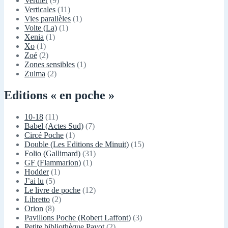
Verdier
(9)
Verticales
(11)
Vies parallèles
(1)
Volte (La)
(1)
Xenia
(1)
Xo
(1)
Zoé
(2)
Zones sensibles
(1)
Zulma
(2)
Editions « en poche »
10-18
(11)
Babel (Actes Sud)
(7)
Circé Poche
(1)
Double (Les Editions de Minuit)
(15)
Folio (Gallimard)
(31)
GF (Flammarion)
(1)
Hodder
(1)
J’ai lu
(5)
Le livre de poche
(12)
Libretto
(2)
Orion
(8)
Pavillons Poche (Robert Laffont)
(3)
Petite bibliothèque Payot
(2)