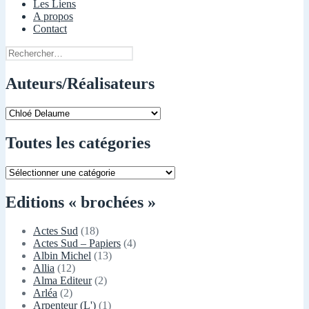
Les Liens
A propos
Contact
Rechercher :
Auteurs/Réalisateurs
Toutes les catégories
Toutes
les
catégories
Editions « brochées »
Actes Sud
(18)
Actes Sud – Papiers
(4)
Albin Michel
(13)
Allia
(12)
Alma Editeur
(2)
Arléa
(2)
Arpenteur (L')
(1)