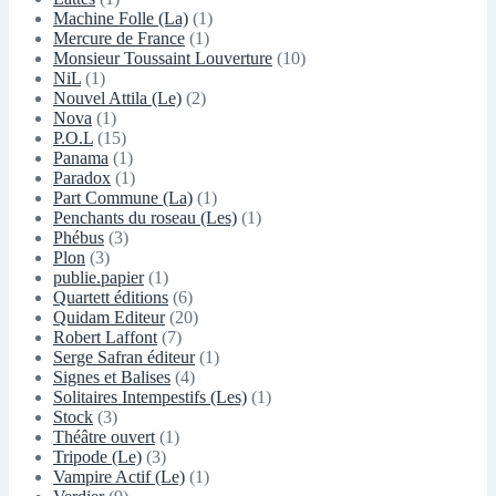
Machine Folle (La)
(1)
Mercure de France
(1)
Monsieur Toussaint Louverture
(10)
NiL
(1)
Nouvel Attila (Le)
(2)
Nova
(1)
P.O.L
(15)
Panama
(1)
Paradox
(1)
Part Commune (La)
(1)
Penchants du roseau (Les)
(1)
Phébus
(3)
Plon
(3)
publie.papier
(1)
Quartett éditions
(6)
Quidam Editeur
(20)
Robert Laffont
(7)
Serge Safran éditeur
(1)
Signes et Balises
(4)
Solitaires Intempestifs (Les)
(1)
Stock
(3)
Théâtre ouvert
(1)
Tripode (Le)
(3)
Vampire Actif (Le)
(1)