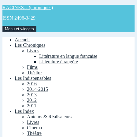
Aller
RACINES…(chroniques)
au
ISSN 2496-3429
contenu
Menu et widgets
Accueil
Les Chroniques
Livres
Littérature en langue française
Littérature étrangère
Films
Théâtre
Les Indispensables
2016
2014-2015
2013
2012
2011
Les Index
Auteurs & Réalisateurs
Livres
Cinéma
Théâtre