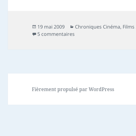
Publié
Catégories
19 mai 2009
Chroniques Cinéma
,
Films
le
sur Chronique film : Toute 
5 commentaires
Fièrement propulsé par WordPress