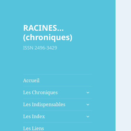
RACINES…
(chroniques)
ISSN 2496-3429
Accueil
ouvrir
Les Chroniques
le
ouvrir
sous-
Les Indispensables
le
menu
ouvrir
sous-
Les Index
le
menu
sous-
Les Liens