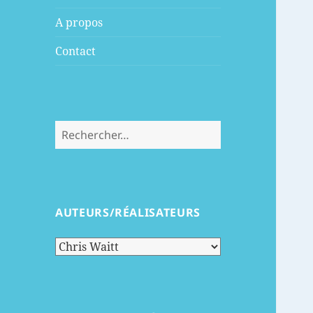
menu
A propos
Contact
Rechercher :
AUTEURS/RÉALISATEURS