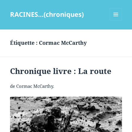
RACINES…(chroniques)
MENU
ET
WIDGETS
Étiquette :
Cormac McCarthy
Chronique livre : La route
de Cormac McCarthy.