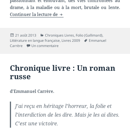
passionnant et émouvant, des vies confrontées au
drame, à la maladie ou à la mort, brutale ou lente.
Chronique livre : D’autres vies q
Continuer la lecture de
Publié
Catégories
21 août 2013
Chroniques Livres
,
Folio (Gallimard)
,
le
Mots-
Littérature en langue française
,
Livres 2009
Emmanuel
sur Chronique livre : D’autres vies que la m
clés
Carrère
Un commentaire
Chronique livre : Un roman
russe
d’Emmanuel Carrère.
J’ai reçu en héritage l’horreur, la folie et
l’interdiction de les dire. Mais je les ai dites.
C’est une victoire.