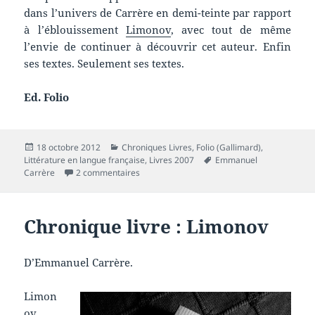
dans l’univers de Carrère en demi-teinte par rapport
à l’éblouissement
Limonov
, avec tout de même
l’envie de continuer à découvrir cet auteur. Enfin
ses textes. Seulement ses textes.
Ed. Folio
Publié
Catégories
18 octobre 2012
Chroniques Livres
,
Folio (Gallimard)
,
le
Mots-
Littérature en langue française
,
Livres 2007
Emmanuel
sur Chronique livre : Un roman russe
clés
Carrère
2 commentaires
Chronique livre : Limonov
D’Emmanuel Carrère.
Limon
ov.