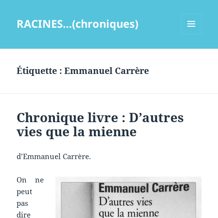
RACINES…(chroniques)
MENU
ET
WIDGETS
Étiquette :
Emmanuel Carrère
Chronique livre : D’autres
vies que la mienne
d’Emmanuel Carrère.
On ne
peut
pas
dire