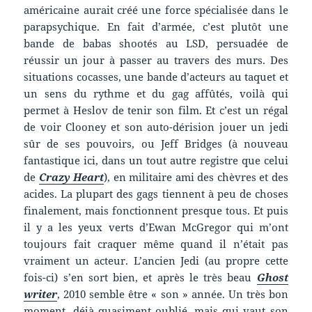
américaine aurait créé une force spécialisée dans le
parapsychique. En fait d’armée, c’est plutôt une
bande de babas shootés au LSD, persuadée de
réussir un jour à passer au travers des murs. Des
situations cocasses, une bande d’acteurs au taquet et
un sens du rythme et du gag affûtés, voilà qui
permet à Heslov de tenir son film. Et c’est un régal
de voir Clooney et son auto-dérision jouer un jedi
sûr de ses pouvoirs, ou Jeff Bridges (à nouveau
fantastique ici, dans un tout autre registre que celui
de
Crazy Heart
), en militaire ami des chèvres et des
acides. La plupart des gags tiennent à peu de choses
finalement, mais fonctionnent presque tous. Et puis
il y a les yeux verts d’Ewan McGregor qui m’ont
toujours fait craquer même quand il n’était pas
vraiment un acteur. L’ancien Jedi (au propre cette
fois-ci) s’en sort bien, et après le très beau
Ghost
writer
, 2010 semble être « son » année. Un très bon
moment, déjà quasiment oublié, mais qui vaut son