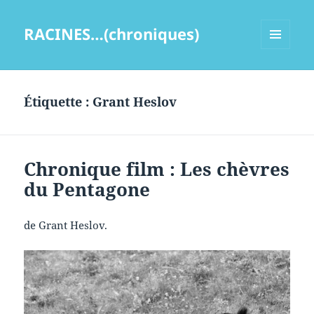
RACINES…(chroniques)
MENU
ET
WIDGETS
Étiquette :
Grant Heslov
Chronique film : Les chèvres
du Pentagone
de Grant Heslov.