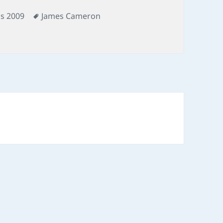
Mots-
ms 2009
James Cameron
r
clés