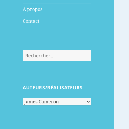
menu
A propos
Contact
Rechercher :
AUTEURS/RÉALISATEURS