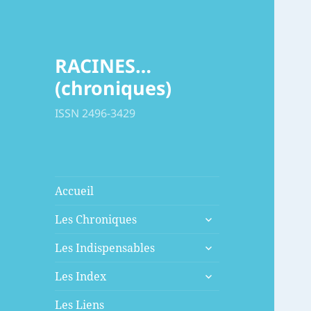
RACINES…
(chroniques)
ISSN 2496-3429
Accueil
ouvrir
Les Chroniques
le
ouvrir
sous-
Les Indispensables
le
menu
ouvrir
sous-
Les Index
le
menu
sous-
Les Liens