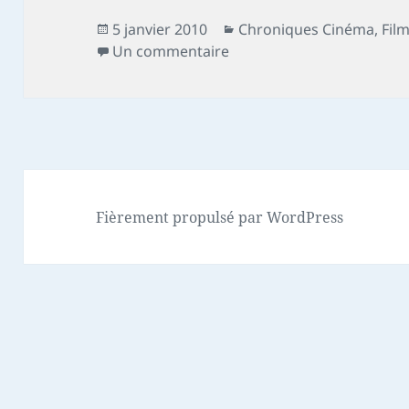
Publié
Catégories
5 janvier 2010
Chroniques Cinéma
,
Fil
le
sur Chronique film : Avata
Un commentaire
Fièrement propulsé par WordPress