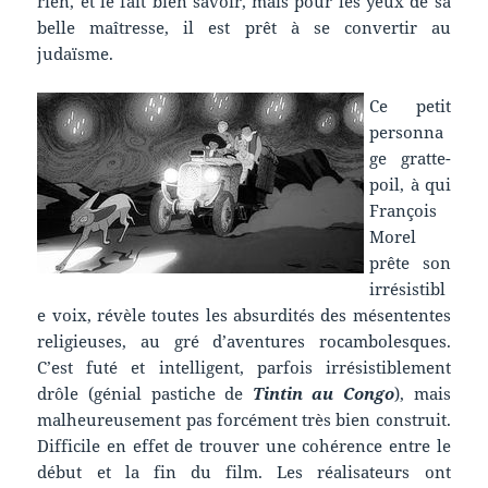
rien, et le fait bien savoir, mais pour les yeux de sa
belle maîtresse, il est prêt à se convertir au
judaïsme.
Ce petit
personna
ge gratte-
poil, à qui
François
Morel
prête son
irrésistibl
e voix, révèle toutes les absurdités des mésententes
religieuses, au gré d’aventures rocambolesques.
C’est futé et intelligent, parfois irrésistiblement
drôle (génial pastiche de
Tintin au Congo
), mais
malheureusement pas forcément très bien construit.
Difficile en effet de trouver une cohérence entre le
début et la fin du film. Les réalisateurs ont