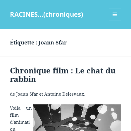
RACINES…(chroniques)
MENU
ET
WIDGETS
Étiquette :
Joann Sfar
Chronique film : Le chat du
rabbin
de Joann Sfar et Antoine Delesvaux.
Voilà un
film
d’animati
on