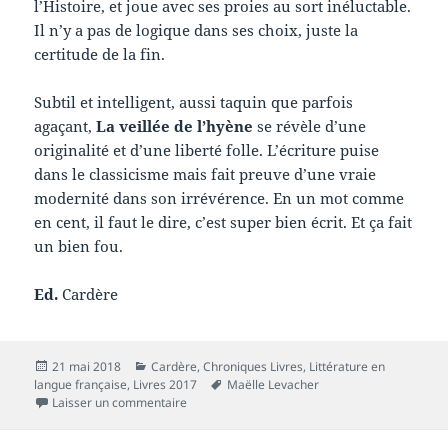
l’Histoire, et joue avec ses proies au sort inéluctable.
Il n’y a pas de logique dans ses choix, juste la
certitude de la fin.
Subtil et intelligent, aussi taquin que parfois
agaçant,
La veillée de l’hyène
se révèle d’une
originalité et d’une liberté folle. L’écriture puise
dans le classicisme mais fait preuve d’une vraie
modernité dans son irrévérence. En un mot comme
en cent, il faut le dire, c’est super bien écrit. Et ça fait
un bien fou.
Ed.
Cardère
Publié
Catégories
21 mai 2018
Cardère
,
Chroniques Livres
,
Littérature en
le
Mots-
langue française
,
Livres 2017
Maëlle Levacher
sur Chronique livre : La veillée de l’hyène
clés
Laisser un commentaire