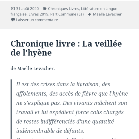
Publié
Catégories
31 août 2020
Chroniques Livres
,
Littérature en langue
le
Mots-
française
,
Livres 2019
,
Part Commune (La)
Maëlle Levacher
sur Chronique livre : Zébulon ou le chat
clés
Laisser un commentaire
Chronique livre : La veillée
de l’hyène
de Maëlle Levacher.
Il est des crises dans la livraison, des
affolements, des accès de fièvre que l’hyène
ne s’explique pas. Des vivants mâchent son
travail et lui expédient force colis chargés
de restes indifférenciés d’une quantité
indénombrable de défunts.