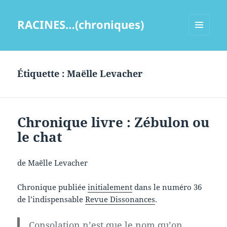
RACINES…(chroniques)
MENU
ET
WIDGETS
Étiquette :
Maëlle Levacher
Chronique livre : Zébulon ou
le chat
de Maëlle Levacher
Chronique publiée
initialement
dans le numéro 36
de l’indispensable
Revue Dissonances
.
Consolation n’est que le nom qu’on