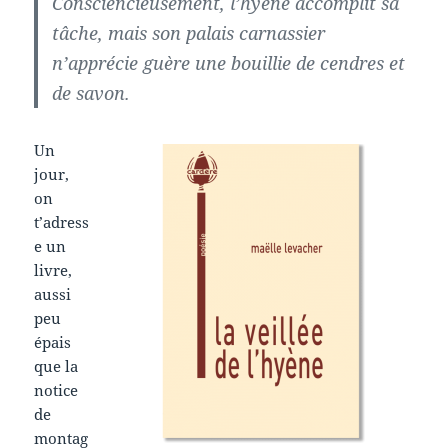
Consciencieusement, l’hyène accomplit sa
tâche, mais son palais carnassier
n’apprécie guère une bouillie de cendres et
de savon.
Un
jour,
on
t’adress
e un
livre,
aussi
peu
épais
que la
notice
de
montag