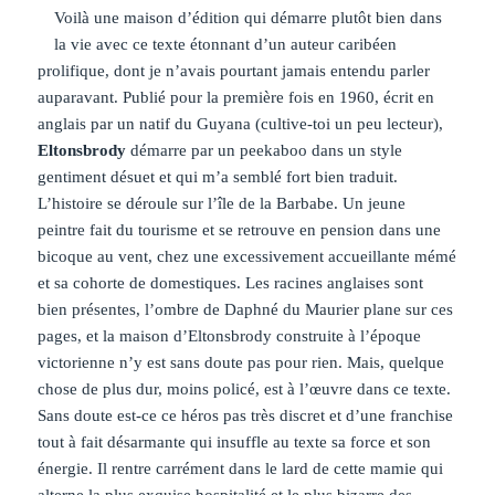
Voilà une maison d’édition qui démarre plutôt bien dans
la vie avec ce texte étonnant d’un auteur caribéen
prolifique, dont je n’avais pourtant jamais entendu parler
auparavant. Publié pour la première fois en 1960, écrit en
anglais par un natif du Guyana (cultive-toi un peu lecteur),
Eltonsbrody
démarre par un peekaboo dans un style
gentiment désuet et qui m’a semblé fort bien traduit.
L’histoire se déroule sur l’île de la Barbabe. Un jeune
peintre fait du tourisme et se retrouve en pension dans une
bicoque au vent, chez une excessivement accueillante mémé
et sa cohorte de domestiques. Les racines anglaises sont
bien présentes, l’ombre de Daphné du Maurier plane sur ces
pages, et la maison d’Eltonsbrody construite à l’époque
victorienne n’y est sans doute pas pour rien. Mais, quelque
chose de plus dur, moins policé, est à l’œuvre dans ce texte.
Sans doute est-ce ce héros pas très discret et d’une franchise
tout à fait désarmante qui insuffle au texte sa force et son
énergie. Il rentre carrément dans le lard de cette mamie qui
alterne la plus exquise hospitalité et le plus bizarre des