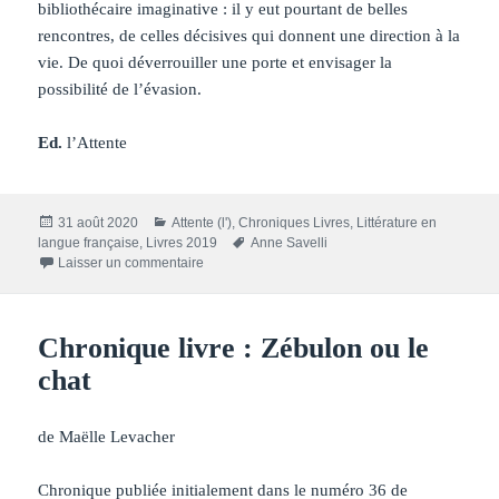
bibliothécaire imaginative : il y eut pourtant de belles
rencontres, de celles décisives qui donnent une direction à la
vie. De quoi déverrouiller une porte et envisager la
possibilité de l’évasion.
Ed.
l’Attente
Publié
Catégories
31 août 2020
Attente (l')
,
Chroniques Livres
,
Littérature en
le
Mots-
langue française
,
Livres 2019
Anne Savelli
sur Chronique livre : Saint-Germain-en-Laye
clés
Laisser un commentaire
Chronique livre : Zébulon ou le
chat
de Maëlle Levacher
Chronique publiée
initialement
dans le numéro 36 de