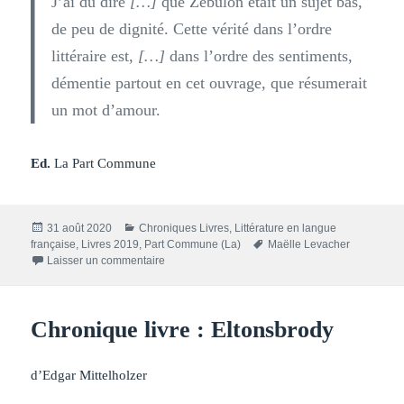
J’ai dû dire
[…]
que Zébulon était un sujet bas,
de peu de dignité. Cette vérité dans l’ordre
littéraire est,
[…]
dans l’ordre des sentiments,
démentie partout en cet ouvrage, que résumerait
un mot d’amour.
Ed.
La Part Commune
Publié
Catégories
31 août 2020
Chroniques Livres
,
Littérature en langue
le
Mots-
française
,
Livres 2019
,
Part Commune (La)
Maëlle Levacher
sur Chronique livre : Zébulon ou le chat
clés
Laisser un commentaire
Chronique livre : Eltonsbrody
d’Edgar Mittelholzer