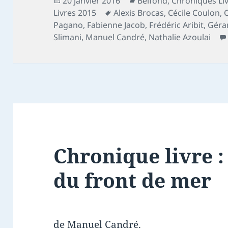
20 janvier 2016
Belfond
,
Chroniques Li
le
Mots-
Livres 2015
Alexis Brocas
,
Cécile Coulon
,
clés
Pagano
,
Fabienne Jacob
,
Frédéric Aribit
,
Géra
Slimani
,
Manuel Candré
,
Nathalie Azoulai
Chronique livre :
du front de mer
de Manuel Candré.