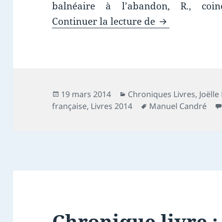
balnéaire à l’abandon, R., coi
Chronique livr
Continuer la lecture de
Publié
Catégories
19 mars 2014
Chroniques Livres
,
Joëlle
le
Mots-
française
,
Livres 2014
Manuel Candré
clés
Chronique livre 