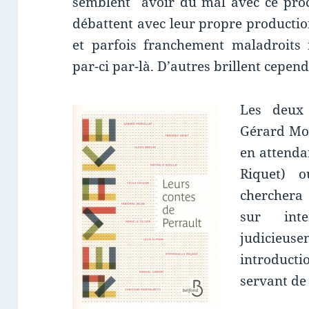
semblent avoir du mal avec ce proc
débattent avec leur propre production
et parfois franchement maladroits
par-ci par-là. D’autres brillent cepend
Les deux
Gérard Mor
en attenda
Riquet) 
cherchera
sur inte
judicieuse
introducti
servant de 