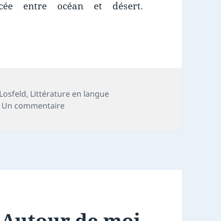
ncée entre océan et désert.
e : Le portique du front de mer
 Losfeld
,
Littérature en langue
sur Chronique livre : Le portique du front
Un commentaire
: Autour de moi