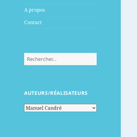
menu
A propos
Contact
Rechercher :
AUTEURS/RÉALISATEURS