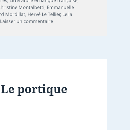
vres
,
Littérature en langue française
,
Christine Montalbetti
,
Emmanuelle
rd Mordillat
,
Hervé Le Tellier
,
Leila
sur Chronique livre : Leurs contes 
Laisser un commentaire
 Le portique