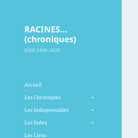
RACINES…
(chroniques)
ISSN 2496-3429
Accueil
ouvrir
Les Chroniques
le
ouvrir
sous-
Les Indispensables
le
menu
ouvrir
sous-
Les Index
le
menu
sous-
Les Liens