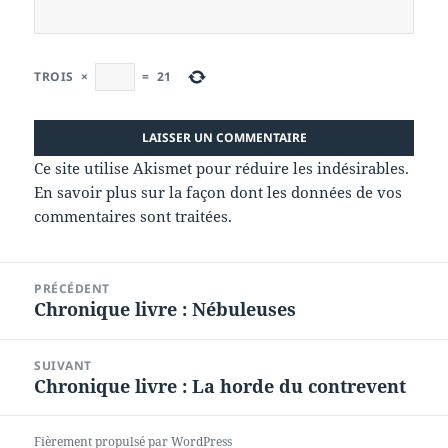
TROIS
×
=
21
Ce site utilise Akismet pour réduire les indésirables.
En savoir plus sur la façon dont les données de vos
commentaires sont traitées
.
Navigation
PRÉCÉDENT
de
Chronique livre : Nébuleuses
Article
l’article
précédent :
SUIVANT
Chronique livre : La horde du contrevent
Article
suivant :
Fièrement propulsé par WordPress