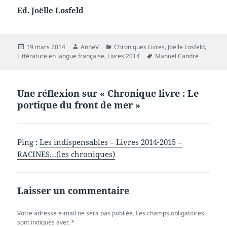
Ed. Joëlle Losfeld
Publié
Auteur
Catégories
19 mars 2014
AnneV
Chroniques Livres
,
Joëlle Losfeld
,
le
Mots-
Littérature en langue française
,
Livres 2014
Manuel Candré
clés
Une réflexion sur « Chronique livre : Le
portique du front de mer »
Ping :
Les indispensables – Livres 2014-2015 –
RACINES…(les chroniques)
Laisser un commentaire
Votre adresse e-mail ne sera pas publiée.
Les champs obligatoires
sont indiqués avec
*