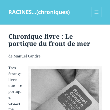
RACINES…(chroniques)
MENU
ET
WIDGETS
Chronique livre : Le
portique du front de mer
de Manuel Candré.
Très
étrange
livre
que ce
portiqu
e,
deuxiè
me