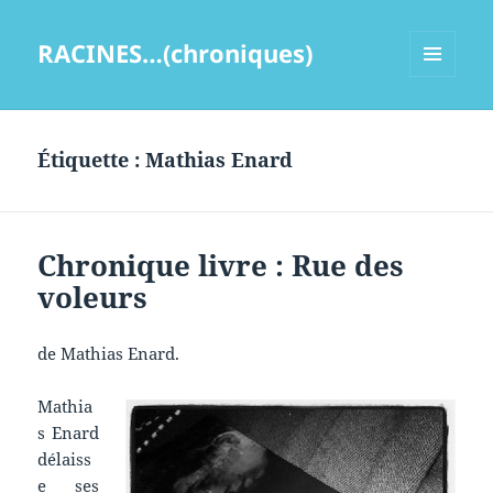
RACINES…(chroniques)
MENU
ET
WIDGETS
Étiquette :
Mathias Enard
Chronique livre : Rue des
voleurs
de Mathias Enard.
Mathia
s Enard
délaiss
e ses