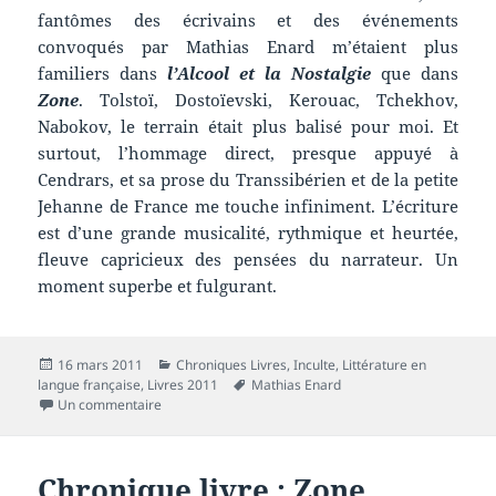
fantômes des écrivains et des événements
convoqués par Mathias Enard m’étaient plus
familiers dans
l’Alcool et la Nostalgie
que dans
Zone
. Tolstoï, Dostoïevski, Kerouac, Tchekhov,
Nabokov, le terrain était plus balisé pour moi. Et
surtout, l’hommage direct, presque appuyé à
Cendrars, et sa prose du Transsibérien et de la petite
Jehanne de France me touche infiniment. L’écriture
est d’une grande musicalité, rythmique et heurtée,
fleuve capricieux des pensées du narrateur. Un
moment superbe et fulgurant.
Publié
Catégories
16 mars 2011
Chroniques Livres
,
Inculte
,
Littérature en
le
Mots-
langue française
,
Livres 2011
Mathias Enard
sur Chronique livre : L’alcool et la nostalgie
clés
Un commentaire
Chronique livre : Zone