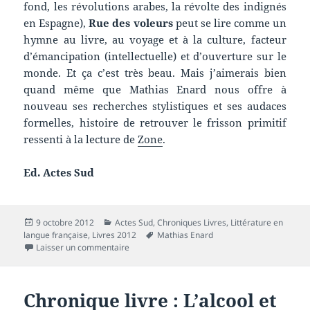
fond, les révolutions arabes, la révolte des indignés
en Espagne),
Rue des voleurs
peut se lire comme un
hymne au livre, au voyage et à la culture, facteur
d’émancipation (intellectuelle) et d’ouverture sur le
monde. Et ça c’est très beau. Mais j’aimerais bien
quand même que Mathias Enard nous offre à
nouveau ses recherches stylistiques et ses audaces
formelles, histoire de retrouver le frisson primitif
ressenti à la lecture de
Zone
.
Ed. Actes Sud
Publié
Catégories
9 octobre 2012
Actes Sud
,
Chroniques Livres
,
Littérature en
le
Mots-
langue française
,
Livres 2012
Mathias Enard
sur Chronique livre : Rue des voleurs
clés
Laisser un commentaire
Chronique livre : L’alcool et