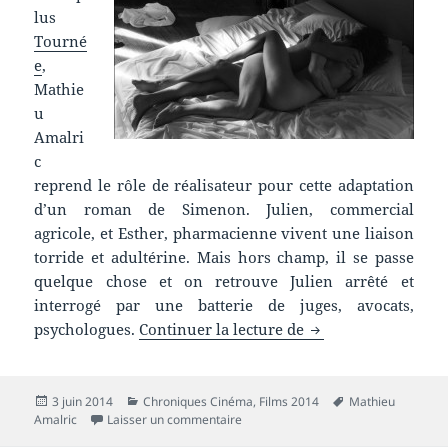
lus
Tourné
e
,
Mathie
u
Amalri
c
reprend le rôle de réalisateur pour cette adaptation
d’un roman de Simenon. Julien, commercial
agricole, et Esther, pharmacienne vivent une liaison
torride et adultérine. Mais hors champ, il se passe
quelque chose et on retrouve Julien arrêté et
interrogé par une batterie de juges, avocats,
Chronique film : L
psychologues.
Continuer la lecture de
Publié
Catégories
Mots-
3 juin 2014
Chroniques Cinéma
,
Films 2014
Mathieu
le
sur Chronique film : La chambre bleu
clés
Amalric
Laisser un commentaire