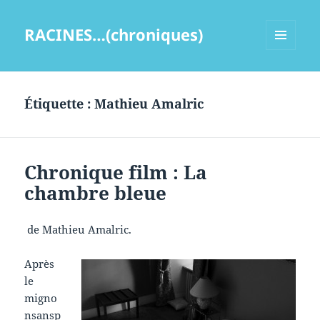
RACINES…(chroniques)
MENU
ET
WIDGETS
Étiquette :
Mathieu Amalric
Chronique film : La
chambre bleue
de Mathieu Amalric.
Après
le
migno
nsansp