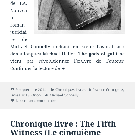
de LA.
Nouvea
u
roman
judiciai
re de
Michael Connelly mettant en scène l’avocat aux
dents longues Michael Haller,
The gods of guilt
ne
vient pas révolutionner l’œuvre de l’auteur.
Chronique livre : The gods of guil
Continuer la lecture de
Publié
Catégories
9 septembre 2014
Chroniques Livres
,
Littérature étrangère
,
le
Mots-
Livres 2013
,
Orion
Michael Connelly
clés
sur Chronique livre : The gods of guilt
Laisser un commentaire
Chronique livre : The Fifth
Witness (Le cinquième