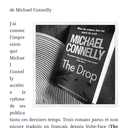
de Michael Connelly
J’ai
comme
l’impre
ssion
que
Michae
l
Connel
ly
accélèr
e le
rythme
de ses
publica
tions ces derniers temps. Trois romans parus et non
encore traduits en français depuis
Volte-Face
(
The