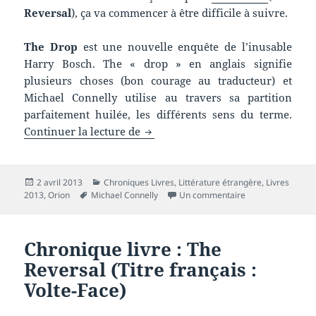
Reversal
), ça va commencer à être difficile à suivre.
The Drop
est une nouvelle enquête de l’inusable
Harry Bosch. The « drop » en anglais signifie
plusieurs choses (bon courage au traducteur) et
Michael Connelly utilise au travers sa partition
parfaitement huilée, les différents sens du terme.
Chronique livre : The Drop
Continuer la lecture de
Publié
Catégories
2 avril 2013
Chroniques Livres
,
Littérature étrangère
,
Livres
le
Mots-
sur Chronique livr
2013
,
Orion
Michael Connelly
Un commentaire
clés
Chronique livre : The
Reversal (Titre français :
Volte-Face)