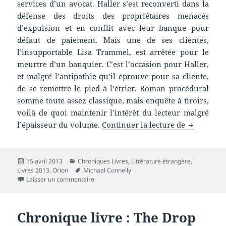
services d’un avocat. Haller s’est reconverti dans la
défense des droits des propriétaires menacés
d’expulsion et en conflit avec leur banque pour
défaut de paiement. Mais une de ses clientes,
l’insupportable Lisa Trammel, est arrêtée pour le
meurtre d’un banquier. C’est l’occasion pour Haller,
et malgré l’antipathie qu’il éprouve pour sa cliente,
de se remettre le pied à l’étrier. Roman procédural
somme toute assez classique, mais enquête à tiroirs,
voilà de quoi maintenir l’intérêt du lecteur malgré
Chronique 
l’épaisseur du volume.
Continuer la lecture de
Publié
Catégories
15 avril 2013
Chroniques Livres
,
Littérature étrangère
,
le
Mots-
Livres 2013
,
Orion
Michael Connelly
clés
sur Chronique livre : The Fifth Witness (Le cin
Laisser un commentaire
Chronique livre : The Drop