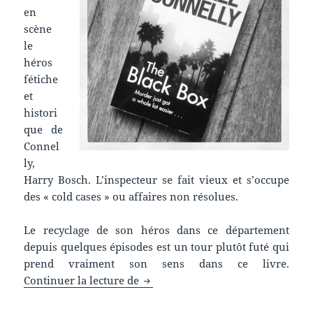
en
scène
le
héros
fétiche
et
histori
que de
Connel
ly,
Harry Bosch. L’inspecteur se fait vieux et s’occupe
des « cold cases » ou affaires non résolues.
Le recyclage de son héros dans ce département
depuis quelques épisodes est un tour plutôt futé qui
prend vraiment son sens dans ce livre.
Chronique livre : The Black Box
Continuer la lecture de