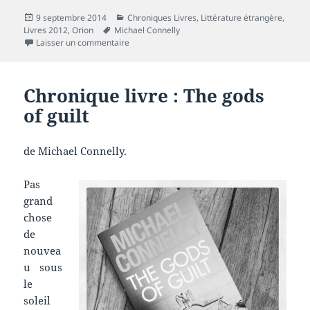
Publié
Catégories
9 septembre 2014
Chroniques Livres
,
Littérature étrangère
,
le
Mots-
Livres 2012
,
Orion
Michael Connelly
clés
sur Chronique livre : The Black Box
Laisser un commentaire
Chronique livre : The gods
of guilt
de Michael Connelly.
Pas
grand
chose
de
nouvea
u sous
le
soleil