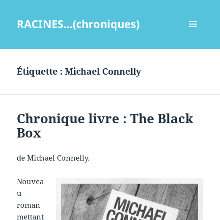
RACINES…(chroniques)
MENU
ET
WIDGETS
Étiquette :
Michael Connelly
Chronique livre : The Black
Box
de Michael Connelly.
Nouvea
u
roman
mettant