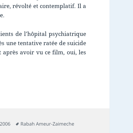
e, révolté et contemplatif. Il a
e.
tients de l’hôpital psychiatrique
ès une tentative ratée de suicide
Et après avoir vu ce film, oui, les
Mots-
 2006
Rabah Ameur-Zaimeche
 Number One
clés