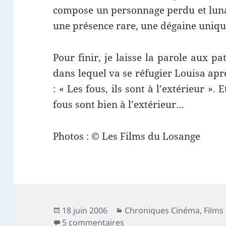
compose un personnage perdu et lunair
une présence rare, une dégaine uniqu
Pour finir, je laisse la parole aux pa
dans lequel va se réfugier Louisa apr
: « Les fous, ils sont à l’extérieur ». 
fous sont bien à l’extérieur…
Photos : © Les Films du Losange
Publié
Catégories
18 juin 2006
Chroniques Cinéma
,
Films
le
sur Chronique film : Bled
5 commentaires