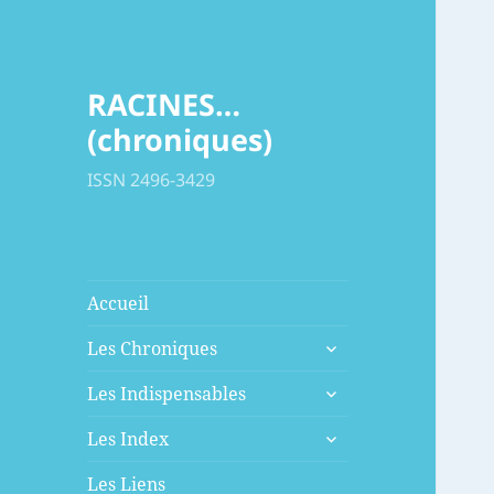
RACINES…
(chroniques)
ISSN 2496-3429
Accueil
ouvrir
Les Chroniques
le
ouvrir
sous-
Les Indispensables
le
menu
ouvrir
sous-
Les Index
le
menu
sous-
Les Liens