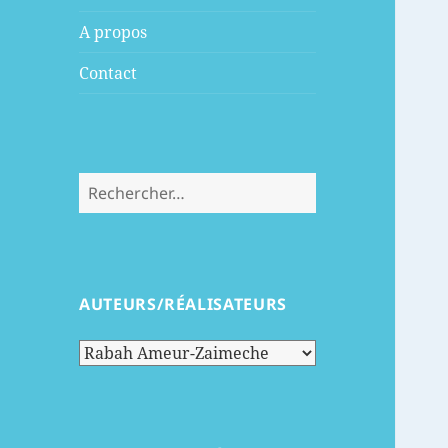
menu
A propos
Contact
Rechercher :
AUTEURS/RÉALISATEURS