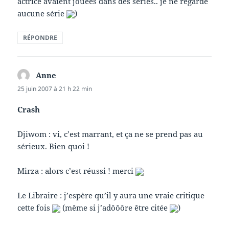
actrice avaient jouées dans des séries.. je ne regarde
aucune série
)
RÉPONDRE
Anne
dit :
25 juin 2007 à 21 h 22 min
Crash
Djiwom : vi, c’est marrant, et ça ne se prend pas au
sérieux. Bien quoi !
Mirza : alors c’est réussi ! merci
Le Libraire : j’espère qu’il y aura une vraie critique
cette fois
(même si j’adôôôre être citée
)