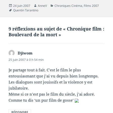
Publié
Auteur
Catégories
24 juin 2007
AnneV
Chroniques Cinéma
,
Films 2007
le
Mots-
Quentin Tarantino
clés
9 réflexions au sujet de « Chronique film :
Boulevard de la mort »
Djiwom
dit :
25 juin 2007 à 0 h 54 min
Je partage tout à fait. C’est le film le plus
entousiasmant que j’ai vu depuis bien longtemps.
Les dialogues sont jouissifs et la violence y est
jubilatoire.
Même si ce n’est pas le film du siècle, j’ai adoré.
Comme tu dis ‘un pur film de gosse’
RÉPONDRE