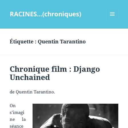
RACINES…(chroniques)
MENU
ET
WIDGETS
Étiquette :
Quentin Tarantino
Chronique film : Django
Unchained
de Quentin Tarantino.
On
s’imagi
ne la
séance