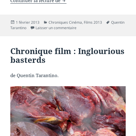
Chronique film : Django Unchain
Continuer la lecture de
Publié
Catégories
Mots-
1 février 2013
Chroniques Cinéma
,
Films 2013
Quentin
le
sur Chronique film : Django Uncha
clés
Tarantino
Laisser un commentaire
Chronique film : Inglourious
basterds
de Quentin Tarantino.