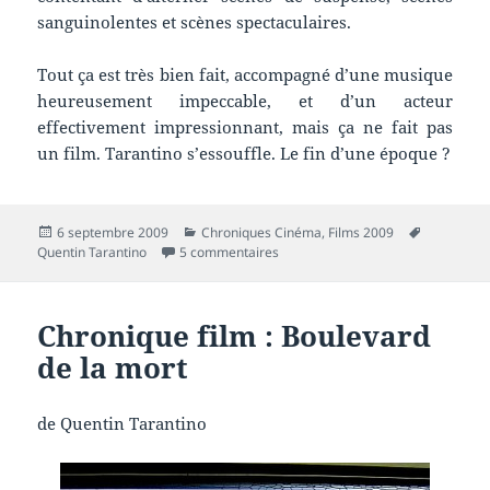
sanguinolentes et scènes spectaculaires.
Tout ça est très bien fait, accompagné d’une musique
heureusement impeccable, et d’un acteur
effectivement impressionnant, mais ça ne fait pas
un film. Tarantino s’essouffle. Le fin d’une époque ?
Publié
Catégories
Mots-
6 septembre 2009
Chroniques Cinéma
,
Films 2009
le
sur Chronique film : Inglourious b
clés
Quentin Tarantino
5 commentaires
Chronique film : Boulevard
de la mort
de Quentin Tarantino