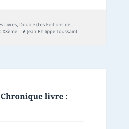
s
s Livres
,
Double (Les Editions de
Mots-
es XXème
Jean-Philippe Toussaint
clés
 Chronique livre :