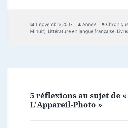
Publié
Auteur
Catégorie
1 novembre 2007
AnneV
Chronique
le
Minuit)
,
Littérature en langue française
,
Livr
5 réflexions au sujet de «
L’Appareil-Photo »