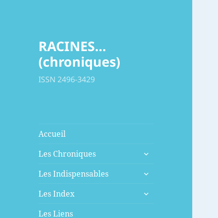
RACINES…
(chroniques)
ISSN 2496-3429
Accueil
ouvrir
Les Chroniques
le
ouvrir
sous-
Les Indispensables
le
menu
ouvrir
sous-
Les Index
le
menu
sous-
Les Liens