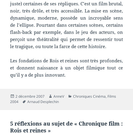
juste) certaines de ses répliques. C’est un film brutal,
noir, très drôle, et très accessible. La mise en scène,
dynamique, moderne, possède un incroyable sens
de l’ellipse. Pourtant dans certaines scènes, certains
flash-back par exemple, dans le jeu des acteurs, on
perçoit une théâtralité qui permet de ressentir tout
le tragique, ou toute la farce de cette histoire.
Les fondations de Rois et reines sont très profondes,
et donnent naissance à un objet filmique tout ce
qu’il y a de plus innovant.
Publié
Auteur
Catégories
2 décembre 2007
AnneV
Chroniques Cinéma
,
Films
le
Mots-
2004
Arnaud Desplechin
clés
5 réflexions au sujet de « Chronique film :
Rois et reines »