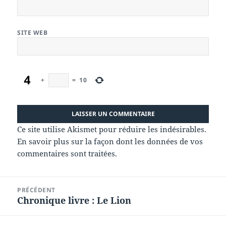
SITE WEB
+
=
10
Ce site utilise Akismet pour réduire les indésirables.
En savoir plus sur la façon dont les données de vos
commentaires sont traitées
.
Navigation
PRÉCÉDENT
de
Chronique livre : Le Lion
Article
l’article
précédent :