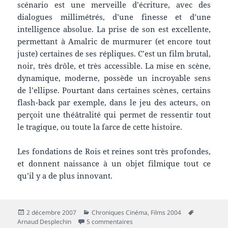
scénario est une merveille d’écriture, avec des
dialogues millimétrés, d’une finesse et d’une
intelligence absolue. La prise de son est excellente,
permettant à Amalric de murmurer (et encore tout
juste) certaines de ses répliques. C’est un film brutal,
noir, très drôle, et très accessible. La mise en scène,
dynamique, moderne, possède un incroyable sens
de l’ellipse. Pourtant dans certaines scènes, certains
flash-back par exemple, dans le jeu des acteurs, on
perçoit une théâtralité qui permet de ressentir tout
le tragique, ou toute la farce de cette histoire.
Les fondations de Rois et reines sont très profondes,
et donnent naissance à un objet filmique tout ce
qu’il y a de plus innovant.
Publié
Catégories
Mots-
2 décembre 2007
Chroniques Cinéma
,
Films 2004
le
sur Chronique film : Rois et reines
clés
Arnaud Desplechin
5 commentaires