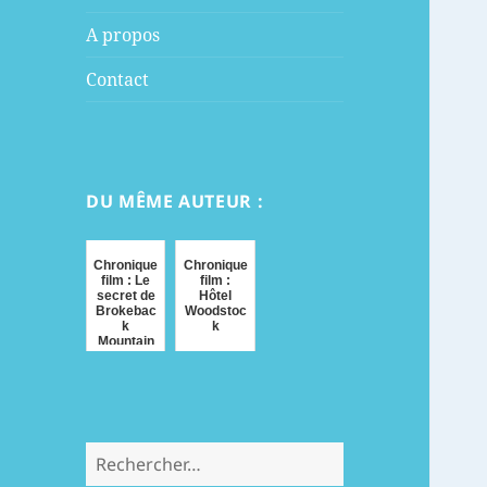
menu
A propos
Contact
DU MÊME AUTEUR :
Chronique
Chronique
film : Le
film :
secret de
Hôtel
Brokebac
Woodstoc
k
k
Mountain
Rechercher :