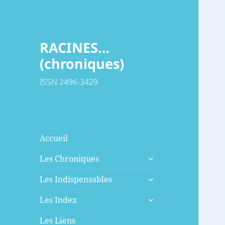
RACINES…
(chroniques)
ISSN 2496-3429
Accueil
ouvrir
Les Chroniques
le
ouvrir
sous-
Les Indispensables
le
menu
ouvrir
sous-
Les Index
le
menu
sous-
Les Liens