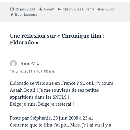
Publié
Auteur
Catégories
29 juin 2008
AnneV
Chroniques Cinéma
,
Films 2008
le
Mots-
Bouli Lanners
clés
Une réflexion sur « Chronique film :
Eldorado »
AnneV
dit :
16 juillet 2011 à 16 h 00 min
Eldorado se visionne en France ? Si, oui, j’y cours !
Aaaah Bouli ! Je me souviens de ses petites
apparitions dans les SNULS !
Belge je suis, Belge je resterai !
Posté par Stéphanie, 29 juin 2008 à 23:41
Contente que le film t’ai plu, Miss. Je l’ai vu il y a