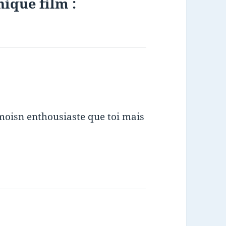
nique film :
 moisn enthousiaste que toi mais