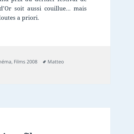
’Or soit aussi couillue… mais
outes a priori.
Mots-
inéma
,
Films 2008
Matteo
clés