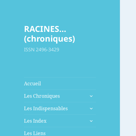
RACINES…
(chroniques)
ISSN 2496-3429
Accueil
ouvrir
Les Chroniques
le
ouvrir
sous-
Les Indispensables
le
menu
ouvrir
sous-
Les Index
le
menu
sous-
Les Liens