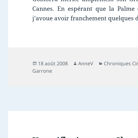
Cannes. En espérant que la Palme d
j’avoue avoir franchement quelques d
Publié
Auteur
Catégories
18 août 2008
AnneV
Chroniques C
le
Garrone