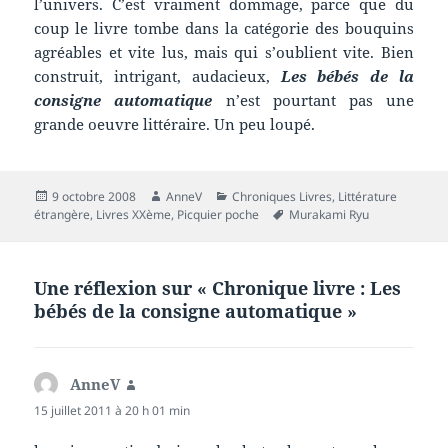
l’univers. C’est vraiment dommage, parce que du
coup le livre tombe dans la catégorie des bouquins
agréables et vite lus, mais qui s’oublient vite. Bien
construit, intrigant, audacieux,
Les bébés de la
consigne automatique
n’est pourtant pas une
grande oeuvre littéraire. Un peu loupé.
Publié
Auteur
Catégories
9 octobre 2008
AnneV
Chroniques Livres
,
Littérature
le
Mots-
étrangère
,
Livres XXème
,
Picquier poche
Murakami Ryu
clés
Une réflexion sur « Chronique livre : Les
bébés de la consigne automatique »
AnneV
dit :
15 juillet 2011 à 20 h 01 min