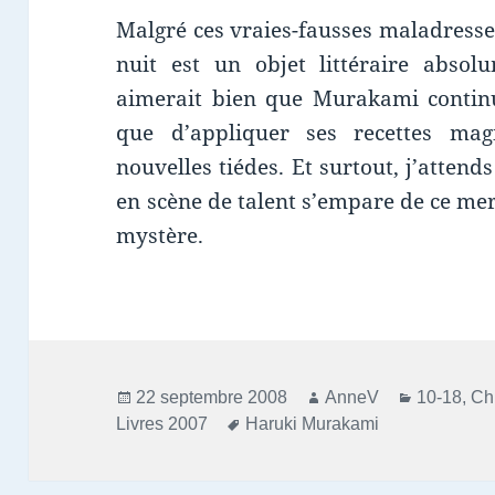
Malgré ces vraies-fausses maladresse
nuit est un objet littéraire absol
aimerait bien que Murakami continue
que d’appliquer ses recettes ma
nouvelles tiédes. Et surtout, j’atten
en scène de talent s’empare de ce mer
mystère.
Publié
Auteur
Catégorie
22 septembre 2008
AnneV
10-18
,
Ch
le
Mots-
Livres 2007
Haruki Murakami
clés