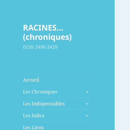
RACINES…
(chroniques)
ISSN 2496-3429
Accueil
ouvrir
Les Chroniques
le
ouvrir
sous-
Les Indispensables
le
menu
ouvrir
sous-
Les Index
le
menu
sous-
Les Liens