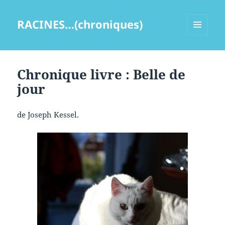
RACINES…(chroniques)
MENU
ET
WIDGETS
Chronique livre : Belle de
jour
de Joseph Kessel.