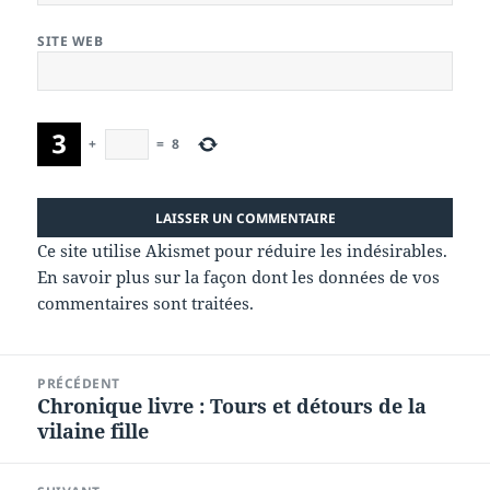
SITE WEB
+
=
8
Ce site utilise Akismet pour réduire les indésirables.
En savoir plus sur la façon dont les données de vos
commentaires sont traitées
.
Navigation
PRÉCÉDENT
de
Chronique livre : Tours et détours de la
Article
l’article
vilaine fille
précédent :