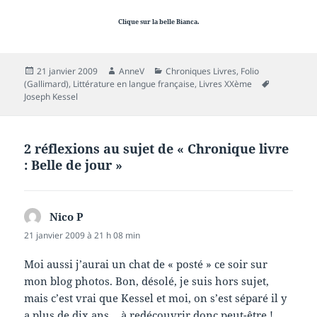
Clique sur la belle Bianca.
Publié
Auteur
Catégories
21 janvier 2009
AnneV
Chroniques Livres
,
Folio
le
Mots-
(Gallimard)
,
Littérature en langue française
,
Livres XXème
clés
Joseph Kessel
2 réflexions au sujet de « Chronique livre
: Belle de jour »
Nico P
dit :
21 janvier 2009 à 21 h 08 min
Moi aussi j’aurai un chat de « posté » ce soir sur
mon blog photos. Bon, désolé, je suis hors sujet,
mais c’est vrai que Kessel et moi, on s’est séparé il y
a plus de dix ans… à redécouvrir donc peut-être !