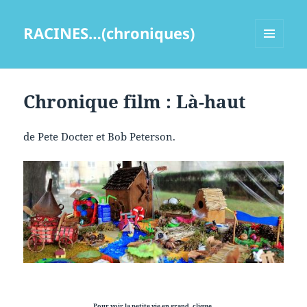
RACINES…(chroniques)
MENU
ET
WIDGETS
Chronique film : Là-haut
de Pete Docter et Bob Peterson.
Pour voir la petite vie en grand, clique.