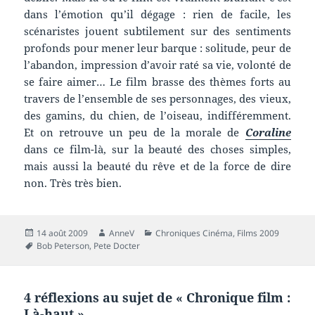
dans l’émotion qu’il dégage : rien de facile, les
scénaristes jouent subtilement sur des sentiments
profonds pour mener leur barque : solitude, peur de
l’abandon, impression d’avoir raté sa vie, volonté de
se faire aimer… Le film brasse des thèmes forts au
travers de l’ensemble de ses personnages, des vieux,
des gamins, du chien, de l’oiseau, indifféremment.
Et on retrouve un peu de la morale de
Coraline
dans ce film-là, sur la beauté des choses simples,
mais aussi la beauté du rêve et de la force de dire
non. Très très bien.
Publié
Auteur
Catégories
14 août 2009
AnneV
Chroniques Cinéma
,
Films 2009
le
Mots-
Bob Peterson
,
Pete Docter
clés
4 réflexions au sujet de « Chronique film :
Là-haut »