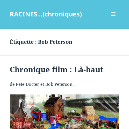
RACINES…(chroniques)
MENU
ET
WIDGETS
Étiquette :
Bob Peterson
Chronique film : Là-haut
de Pete Docter et Bob Peterson.