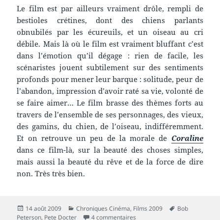
Le film est par ailleurs vraiment drôle, rempli de
bestioles crétines, dont des chiens parlants
obnubilés par les écureuils, et un oiseau au cri
débile. Mais là où le film est vraiment bluffant c’est
dans l’émotion qu’il dégage : rien de facile, les
scénaristes jouent subtilement sur des sentiments
profonds pour mener leur barque : solitude, peur de
l’abandon, impression d’avoir raté sa vie, volonté de
se faire aimer… Le film brasse des thèmes forts au
travers de l’ensemble de ses personnages, des vieux,
des gamins, du chien, de l’oiseau, indifféremment.
Et on retrouve un peu de la morale de
Coraline
dans ce film-là, sur la beauté des choses simples,
mais aussi la beauté du rêve et de la force de dire
non. Très très bien.
Publié
Catégories
Mots-
14 août 2009
Chroniques Cinéma
,
Films 2009
Bob
le
sur Chronique film : Là-haut
clés
Peterson
,
Pete Docter
4 commentaires