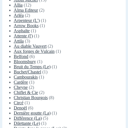
Allia
(12)
Alma Editeur
(2)
Arléa
(2)
Arpenteur (L')
(1)
Arrow Books
(1)
Asphalte
(1)
Attente (l')
(1)
Attila
(3)
Au diable Vauvert
(2)
Aux forges de Vulcain
(1)
Belfond
(6)
Bloomsbury
(1)
Bruit du Temps (Le)
(1)
Buchet/Chastel
(1)
Cambourakis
(1)
Cardère
(1)
Cheyne
(2)
Chiflet & Cie
(2)
Christian Bourgois
(8)
Circé
(1)
Denoël
(6)
Dernière goutte (La)
(1)
Différence (La)
(5)
Dilettante (Le)
(1)