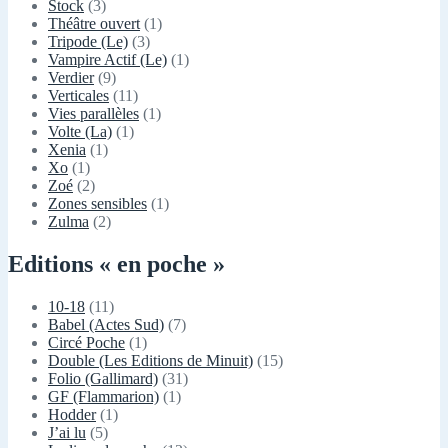
Stock
(3)
Théâtre ouvert
(1)
Tripode (Le)
(3)
Vampire Actif (Le)
(1)
Verdier
(9)
Verticales
(11)
Vies parallèles
(1)
Volte (La)
(1)
Xenia
(1)
Xo
(1)
Zoé
(2)
Zones sensibles
(1)
Zulma
(2)
Editions « en poche »
10-18
(11)
Babel (Actes Sud)
(7)
Circé Poche
(1)
Double (Les Editions de Minuit)
(15)
Folio (Gallimard)
(31)
GF (Flammarion)
(1)
Hodder
(1)
J’ai lu
(5)