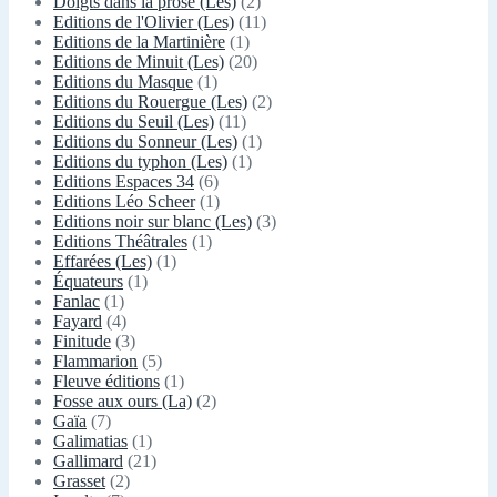
Doigts dans la prose (Les)
(2)
Editions de l'Olivier (Les)
(11)
Editions de la Martinière
(1)
Editions de Minuit (Les)
(20)
Editions du Masque
(1)
Editions du Rouergue (Les)
(2)
Editions du Seuil (Les)
(11)
Editions du Sonneur (Les)
(1)
Editions du typhon (Les)
(1)
Editions Espaces 34
(6)
Editions Léo Scheer
(1)
Editions noir sur blanc (Les)
(3)
Editions Théâtrales
(1)
Effarées (Les)
(1)
Équateurs
(1)
Fanlac
(1)
Fayard
(4)
Finitude
(3)
Flammarion
(5)
Fleuve éditions
(1)
Fosse aux ours (La)
(2)
Gaïa
(7)
Galimatias
(1)
Gallimard
(21)
Grasset
(2)