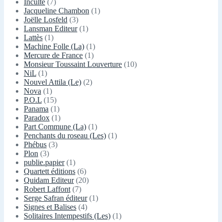
Inculte
(7)
Jacqueline Chambon
(1)
Joëlle Losfeld
(3)
Lansman Editeur
(1)
Lattès
(1)
Machine Folle (La)
(1)
Mercure de France
(1)
Monsieur Toussaint Louverture
(10)
NiL
(1)
Nouvel Attila (Le)
(2)
Nova
(1)
P.O.L
(15)
Panama
(1)
Paradox
(1)
Part Commune (La)
(1)
Penchants du roseau (Les)
(1)
Phébus
(3)
Plon
(3)
publie.papier
(1)
Quartett éditions
(6)
Quidam Editeur
(20)
Robert Laffont
(7)
Serge Safran éditeur
(1)
Signes et Balises
(4)
Solitaires Intempestifs (Les)
(1)