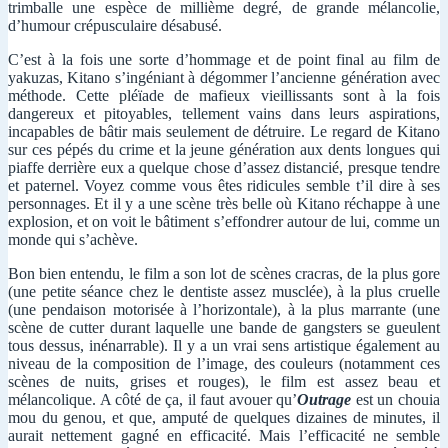
trimballe une espèce de millième degré, de grande mélancolie,
d’humour crépusculaire désabusé.
C’est à la fois une sorte d’hommage et de point final au film de
yakuzas, Kitano s’ingéniant à dégommer l’ancienne génération avec
méthode. Cette pléïade de mafieux vieillissants sont à la fois
dangereux et pitoyables, tellement vains dans leurs aspirations,
incapables de bâtir mais seulement de détruire. Le regard de Kitano
sur ces pépés du crime et la jeune génération aux dents longues qui
piaffe derrière eux a quelque chose d’assez distancié, presque tendre
et paternel. Voyez comme vous êtes ridicules semble t’il dire à ses
personnages. Et il y a une scène très belle où Kitano réchappe à une
explosion, et on voit le bâtiment s’effondrer autour de lui, comme un
monde qui s’achève.
Bon bien entendu, le film a son lot de scènes cracras, de la plus gore
(une petite séance chez le dentiste assez musclée), à la plus cruelle
(une pendaison motorisée à l’horizontale), à la plus marrante (une
scène de cutter durant laquelle une bande de gangsters se gueulent
tous dessus, inénarrable). Il y a un vrai sens artistique également au
niveau de la composition de l’image, des couleurs (notamment ces
scènes de nuits, grises et rouges), le film est assez beau et
mélancolique. A côté de ça, il faut avouer qu’
Outrage
est un chouia
mou du genou, et que, amputé de quelques dizaines de minutes, il
aurait nettement gagné en efficacité. Mais l’efficacité ne semble