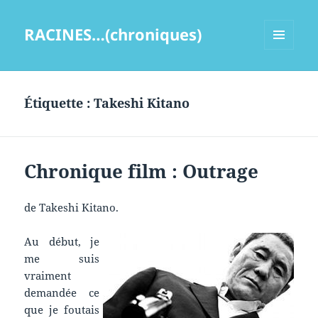
RACINES…(chroniques)
MENU
ET
WIDGETS
Étiquette :
Takeshi Kitano
Chronique film : Outrage
de Takeshi Kitano.
Au début, je
me suis
vraiment
demandée ce
que je foutais