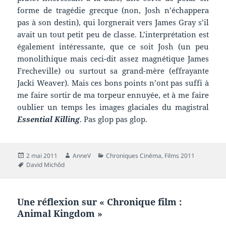
forme de tragédie grecque (non, Josh n’échappera
pas à son destin), qui lorgnerait vers James Gray s’il
avait un tout petit peu de classe. L’interprétation est
également intéressante, que ce soit Josh (un peu
monolithique mais ceci-dit assez magnétique James
Frecheville) ou surtout sa grand-mère (effrayante
Jacki Weaver). Mais ces bons points n’ont pas suffi à
me faire sortir de ma torpeur ennuyée, et à me faire
oublier un temps les images glaciales du magistral
Essential Killing
. Pas glop pas glop.
Publié
Auteur
Catégories
2 mai 2011
AnneV
Chroniques Cinéma
,
Films 2011
le
Mots-
David Michôd
clés
Une réflexion sur « Chronique film :
Animal Kingdom »