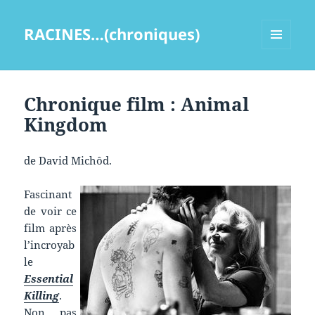
RACINES…(chroniques)
MENU
ET
WIDGETS
Chronique film : Animal
Kingdom
de David Michôd.
Fascinant
de voir ce
film après
l’incroyab
le
Essential
Killing
.
Non pas