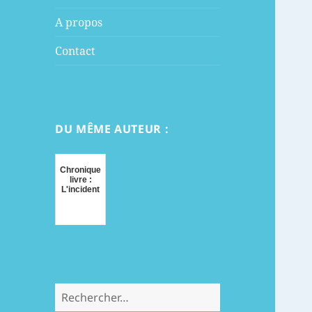
menu
A propos
Contact
DU MÊME AUTEUR :
Chronique
livre :
L'incident
Rechercher :