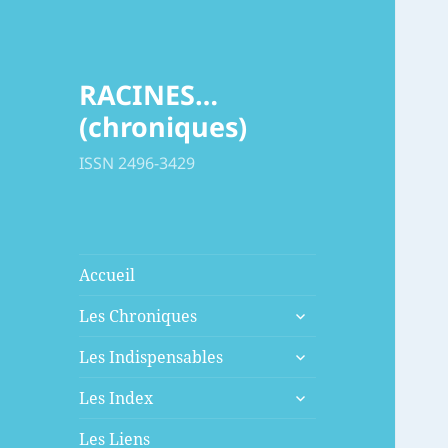
RACINES…
(chroniques)
ISSN 2496-3429
Accueil
ouvrir
Les Chroniques
le
ouvrir
sous-
Les Indispensables
le
menu
ouvrir
sous-
Les Index
le
menu
sous-
Les Liens