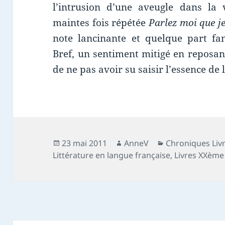
l’intrusion d’une aveugle dans la 
maintes fois répétée
Parlez moi que je
note lancinante et quelque part fan
Bref, un sentiment mitigé en reposant
de ne pas avoir su saisir l’essence de 
Publié
Auteur
Catégories
23 mai 2011
AnneV
Chroniques Liv
le
Littérature en langue française
,
Livres XXème