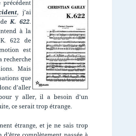
e précédent
cident
, j’ai
e de
K. 622
.
ntend à la
 K. 622 de
motion est
la recherche
sions. Mais
sations que
donc d’aller
pour y aller, il a besoin d’un
te, ce serait trop étrange.
nt étrange, et je ne sais trop
on d’être complètement passée à