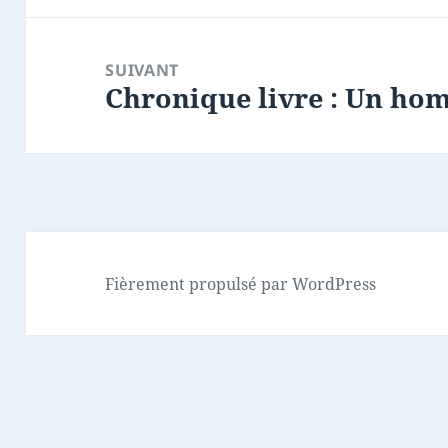
SUIVANT
Chronique livre : Un ho
Article
suivant :
Fièrement propulsé par WordPress