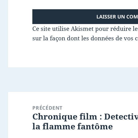
Ce site utilise Akismet pour réduire l
sur la façon dont les données de vos 
Navigation
de
PRÉCÉDENT
Chronique film : Detectiv
l’article
Article
la flamme fantôme
précédent :