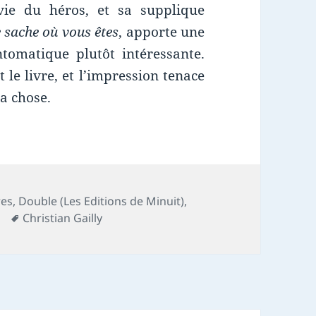
vie du héros, et sa supplique
 sache où vous êtes
, apporte une
tomatique plutôt intéressante.
 le livre, et l’impression tenace
la chose.
res
,
Double (Les Editions de Minuit)
,
Mots-
Christian Gailly
clés