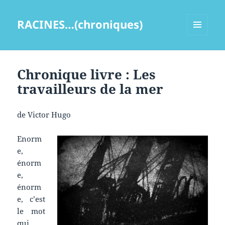
RACINES…(chroniques)
MENU
ET
WIDGETS
Chronique livre : Les
travailleurs de la mer
de Victor Hugo
Enorm
e,
énorm
e,
énorm
e, c’est
le mot
qui