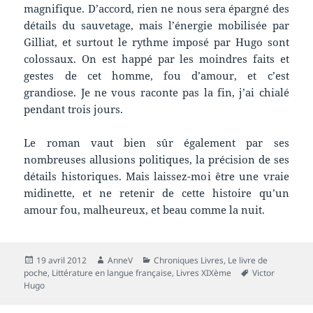
magnifique. D’accord, rien ne nous sera épargné des
détails du sauvetage, mais l’énergie mobilisée par
Gilliat, et surtout le rythme imposé par Hugo sont
colossaux. On est happé par les moindres faits et
gestes de cet homme, fou d’amour, et c’est
grandiose. Je ne vous raconte pas la fin, j’ai chialé
pendant trois jours.
Le roman vaut bien sûr également par ses
nombreuses allusions politiques, la précision de ses
détails historiques. Mais laissez-moi être une vraie
midinette, et ne retenir de cette histoire qu’un
amour fou, malheureux, et beau comme la nuit.
Publié
Auteur
Catégories
19 avril 2012
AnneV
Chroniques Livres
,
Le livre de
le
Mots-
poche
,
Littérature en langue française
,
Livres XIXème
Victor
clés
Hugo