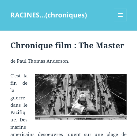
RACINES…(chroniques)
MENU
ET
WIDGETS
Chronique film : The Master
de Paul Thomas Anderson.
C’est la
fin de
la
guerre
dans le
Pacifiq
ue. Des
marins
américains désoeuvrés jouent sur une plage de