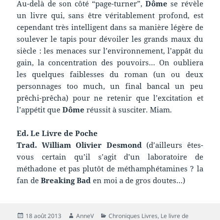
Au-delà de son côté “page-turner”,
Dôme
se révèle
un livre qui, sans être véritablement profond, est
cependant très intelligent dans sa manière légère de
soulever le tapis pour dévoiler les grands maux du
siècle : les menaces sur l’environnement, l’appât du
gain, la concentration des pouvoirs… On oubliera
les quelques faiblesses du roman (un ou deux
personnages too much, un final bancal un peu
prêchi-prêcha) pour ne retenir que l’excitation et
l’appétit que
Dôme
réussit à susciter. Miam.
Ed. Le Livre de Poche
Trad. William Olivier Desmond
(d’ailleurs êtes-
vous certain qu’il s’agit d’un laboratoire de
méthadone et pas plutôt de méthamphétamines ? la
fan de
Breaking Bad
en moi a de gros doutes…)
Publié
Auteur
Catégories
18 août 2013
AnneV
Chroniques Livres
,
Le livre de