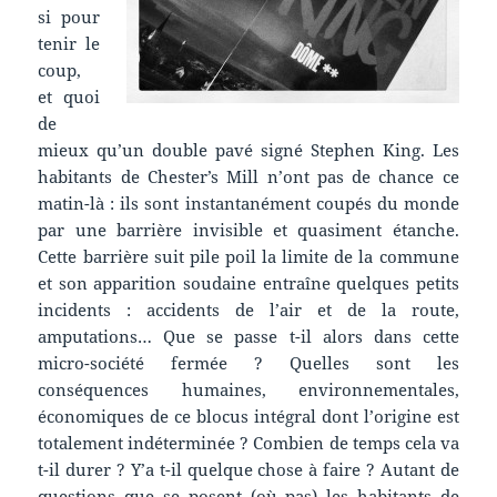
si pour
tenir le
coup,
et quoi
de
mieux qu’un double pavé signé Stephen King. Les
habitants de Chester’s Mill n’ont pas de chance ce
matin-là : ils sont instantanément coupés du monde
par une barrière invisible et quasiment étanche.
Cette barrière suit pile poil la limite de la commune
et son apparition soudaine entraîne quelques petits
incidents : accidents de l’air et de la route,
amputations… Que se passe t-il alors dans cette
micro-société fermée ?
Quelles sont les
conséquences humaines, environnementales,
économiques de ce blocus intégral dont l’origine est
totalement indéterminée ? Combien de temps cela va
t-il durer ? Y’a t-il quelque chose à faire ? Autant de
questions que se posent (où pas) les habitants de