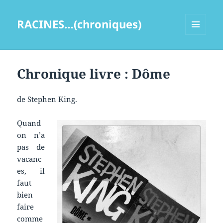
RACINES…(chroniques)
MENU
ET
WIDGETS
Chronique livre : Dôme
de Stephen King.
Quand
on n’a
pas de
vacanc
es, il
faut
bien
faire
comme