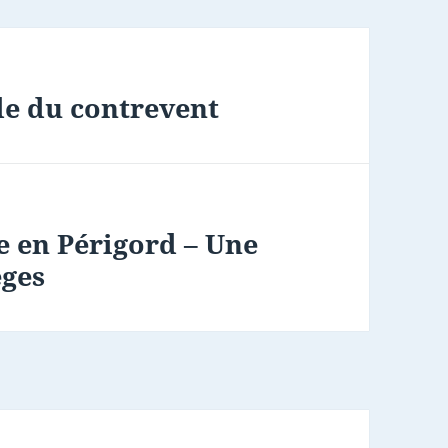
de du contrevent
e en Périgord – Une
èges