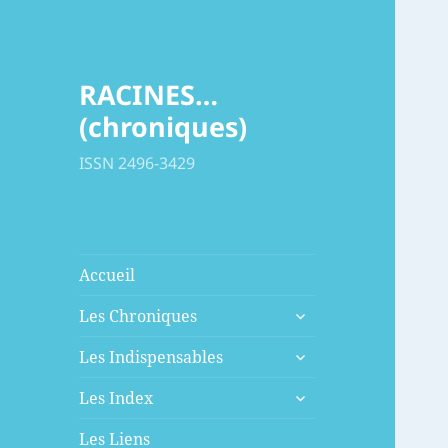
RACINES…
(chroniques)
ISSN 2496-3429
Accueil
ouvrir
Les Chroniques
le
ouvrir
sous-
Les Indispensables
le
menu
ouvrir
sous-
Les Index
le
menu
sous-
Les Liens