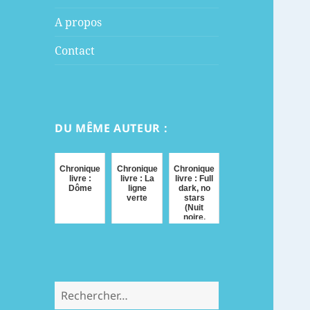
menu
A propos
Contact
DU MÊME AUTEUR :
Chronique
Chronique
Chronique
livre :
livre : La
livre : Full
Dôme
ligne
dark, no
verte
stars
(Nuit
noire,
étoiles
mortes)
Rechercher :