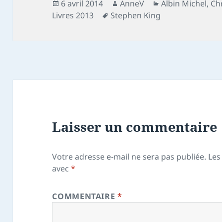
Publié
Auteur
Catégories
6 avril 2014
AnneV
Albin Michel
,
Ch
le
Mots-
Livres 2013
Stephen King
clés
Laisser un commentaire
Votre adresse e-mail ne sera pas publiée.
Les
avec
*
COMMENTAIRE
*