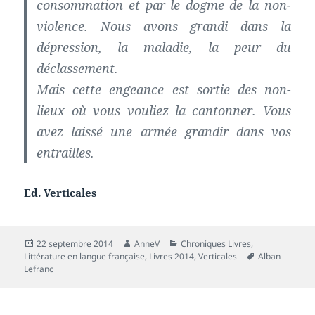
consommation et par le dogme de la non-
violence. Nous avons grandi dans la
dépression, la maladie, la peur du
déclassement.
Mais cette engeance est sortie des non-
lieux où vous vouliez la cantonner. Vous
avez laissé une armée grandir dans vos
entrailles.
Ed. Verticales
Publié
Auteur
Catégories
22 septembre 2014
AnneV
Chroniques Livres
,
le
Mots-
Littérature en langue française
,
Livres 2014
,
Verticales
Alban
clés
Lefranc