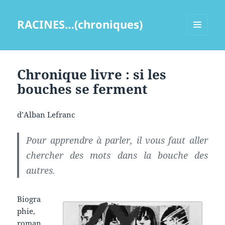
RACINES…(chroniques)
MENU
ET
WIDGETS
Chronique livre : si les
bouches se ferment
d’Alban Lefranc
Pour apprendre à parler, il vous faut aller
chercher des mots dans la bouche des
autres.
Biogra
phie,
roman