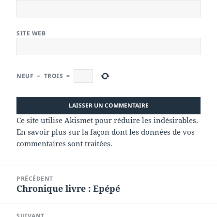
SITE WEB
NEUF
−
TROIS
=
Ce site utilise Akismet pour réduire les indésirables.
En savoir plus sur la façon dont les données de vos
commentaires sont traitées
.
Navigation
PRÉCÉDENT
de
Chronique livre : Epépé
Article
l’article
précédent :
SUIVANT