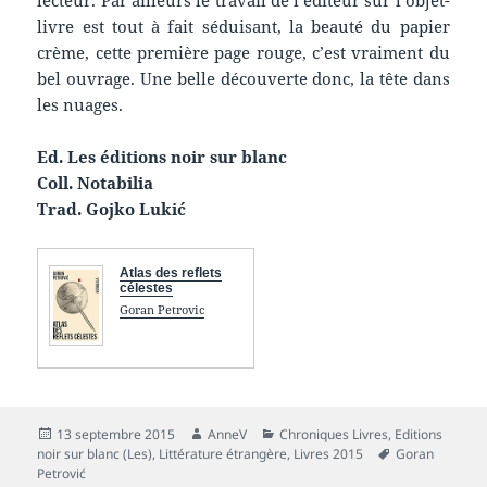
lecteur. Par ailleurs le travail de l’éditeur sur l’objet-
livre est tout à fait séduisant, la beauté du papier
crème, cette première page rouge, c’est vraiment du
bel ouvrage. Une belle découverte donc, la tête dans
les nuages.
Ed. Les éditions noir sur blanc
Coll. Notabilia
Trad. Gojko Lukić
Atlas des reflets
célestes
Goran Petrovic
Publié
Auteur
Catégories
13 septembre 2015
AnneV
Chroniques Livres
,
Editions
le
Mots-
noir sur blanc (Les)
,
Littérature étrangère
,
Livres 2015
Goran
clés
Petrović