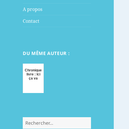
menu
A propos
Contact
DU MÊME AUTEUR :
Chronique
livre : Ici
ça va
Rechercher :