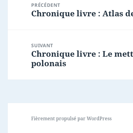
de
PRÉCÉDENT
Chronique livre : Atlas de
l’article
Article
précédent :
SUIVANT
Chronique livre : Le met
Article
polonais
suivant :
Fièrement propulsé par WordPress