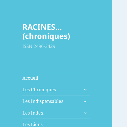
RACINES…
(chroniques)
ISSN 2496-3429
Accueil
ouvrir
Les Chroniques
le
ouvrir
sous-
Les Indispensables
le
menu
ouvrir
sous-
Les Index
le
menu
sous-
Les Liens