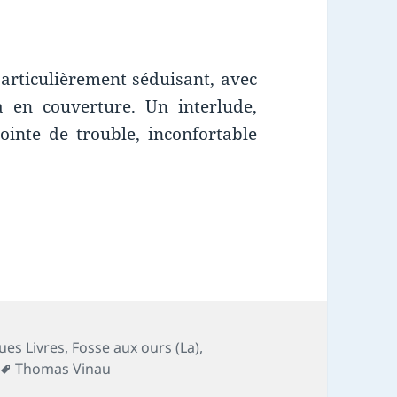
articulièrement séduisant, avec
a en couverture. Un interlude,
ointe de trouble, inconfortable
ies
ues Livres
,
Fosse aux ours (La)
,
Mots-
Thomas Vinau
clés