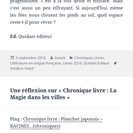
pragmatisme. C’est à la fois drôle et efficace. Mais
c’est aussi un peu effrayant. Si aujourd’hui même
les fées nous clouent les pieds au sol, quel espace
reste-t-il pour rêver ?
Ed.
Quidam éditeur
Publié
Auteur
Catégories
3 septembre 2016
AnneV
Chroniques Livres
,
le
Mots-
Littérature en langue française
,
Livres 2016
,
Quidam Editeur
clés
Frédéric Fiolof
Une réflexion sur « Chronique livre : La
Magie dans les villes »
Ping :
Chronique livre : Plancher japonais –
RACINES…(chroniques)