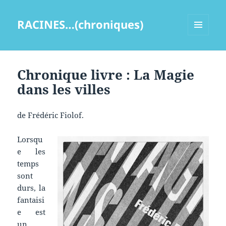
RACINES…(chroniques)
MENU
ET
WIDGETS
Chronique livre : La Magie
dans les villes
de Frédéric Fiolof.
Lorsqu
e les
temps
sont
durs, la
fantaisi
e est
un