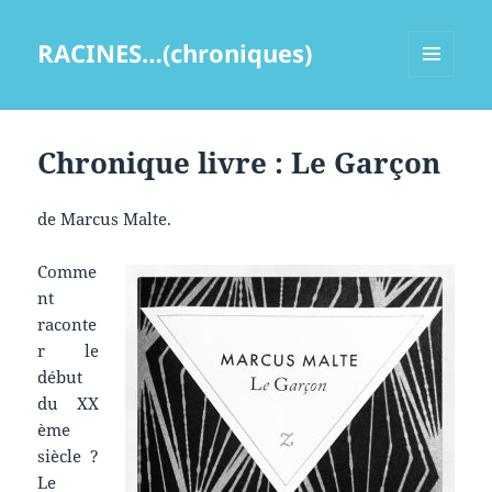
RACINES…(chroniques)
MENU
ET
WIDGETS
Chronique livre : Le Garçon
de Marcus Malte.
Comme
nt
raconte
r le
début
du XX
ème
siècle ?
Le