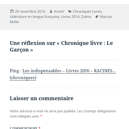
Publié
Auteur
Catégories
20 novembre 2016
AnneV
Chroniques Livres
,
le
Mots-
Littérature en langue française
,
Livres 2016
,
Zulma
Marcus
clés
Malte
Une réflexion sur « Chronique livre : Le
Garçon »
Ping :
Les indispensables – Livres 2016 – RACINES…
(chroniques)
Laisser un commentaire
Votre adresse e-mail ne sera pas publiée.
Les champs obligatoires
sont indiqués avec
*
COMMENTAIRE
*