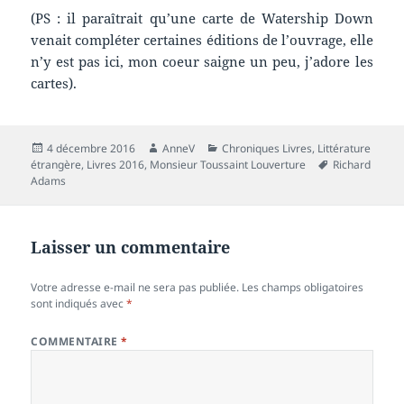
(PS : il paraîtrait qu’une carte de Watership Down
venait compléter certaines éditions de l’ouvrage, elle
n’y est pas ici, mon coeur saigne un peu, j’adore les
cartes).
Publié
Auteur
Catégories
4 décembre 2016
AnneV
Chroniques Livres
,
Littérature
le
Mots-
étrangère
,
Livres 2016
,
Monsieur Toussaint Louverture
Richard
clés
Adams
Laisser un commentaire
Votre adresse e-mail ne sera pas publiée.
Les champs obligatoires
sont indiqués avec
*
COMMENTAIRE
*