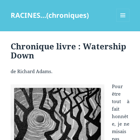
RACINES…(chroniques)
MENU
ET
WIDGETS
Chronique livre : Watership
Down
de Richard Adams.
Pour
être
tout à
fait
honnêt
e, je ne
misais
pas