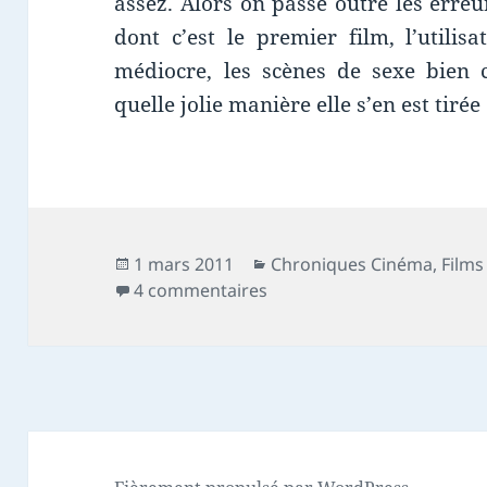
assez. Alors on passe outre les erreu
dont c’est le premier film, l’utili
médiocre, les scènes de sexe bien 
quelle jolie manière elle s’en est tirée
Publié
Catégories
1 mars 2011
Chroniques Cinéma
,
Films
le
sur Chronique film : Angèl
4 commentaires