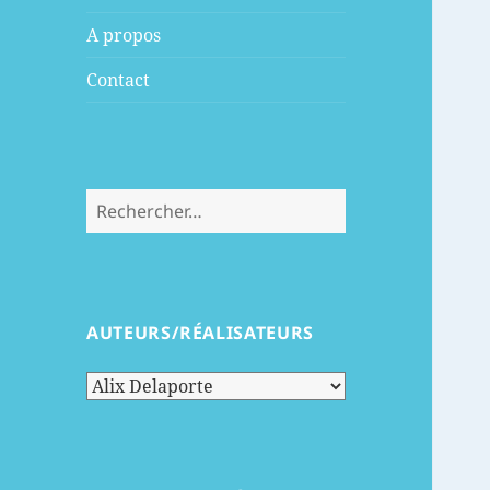
menu
A propos
Contact
Rechercher :
AUTEURS/RÉALISATEURS