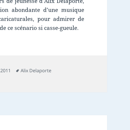
rs de jeunesse d’Alix Delaporte,
sation abondante d’une musique
caricaturales, pour admirer de
 de ce scénario si casse-gueule.
Mots-
 2011
Alix Delaporte
e et Tony
clés