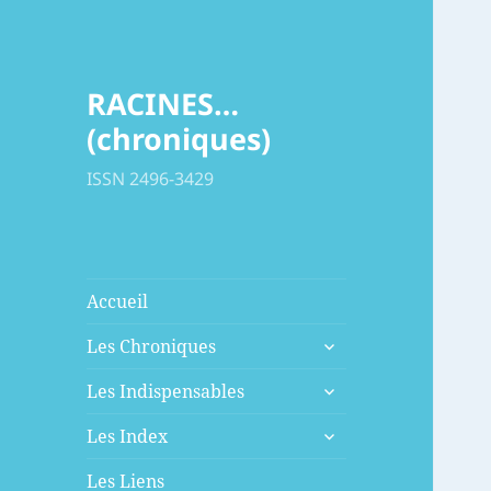
RACINES…
(chroniques)
ISSN 2496-3429
Accueil
ouvrir
Les Chroniques
le
ouvrir
sous-
Les Indispensables
le
menu
ouvrir
sous-
Les Index
le
menu
sous-
Les Liens