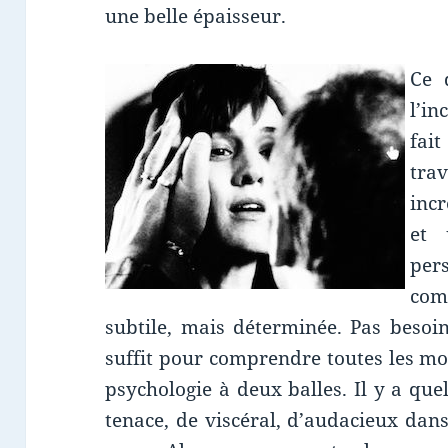
une belle épaisseur.
Ce 
l’i
fai
tr
incr
et 
per
com
subtile, mais déterminée. Pas besoi
suffit pour comprendre toutes les mo
psychologie à deux balles. Il y a qu
tenace, de viscéral, d’audacieux dan